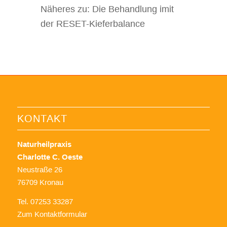
Näheres zu: Die Behandlung imit
der RESET-Kieferbalance
KONTAKT
Naturheilpraxis
Charlotte C. Oeste
Neustraße 26
76709 Kronau
Tel. 07253 33287
Zum Kontaktformular