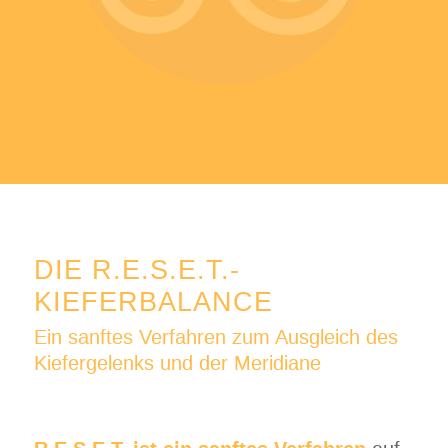
DIE R.E.S.E.T.-
KIEFERBALANCE
Ein sanftes Verfahren zum Ausgleich des
Kiefergelenks und der Meridiane