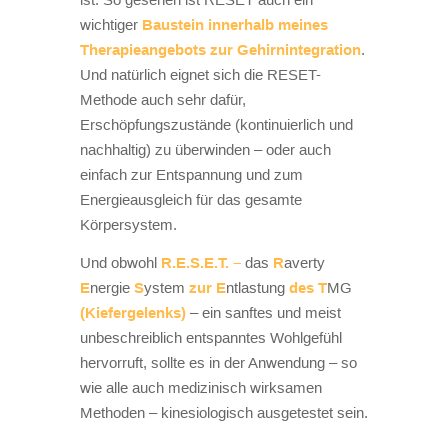
wichtiger
Baustein innerhalb meines
Therapieangebots zur Gehirnintegration
.
Und natürlich eignet sich die RESET-
Methode auch sehr dafür,
Erschöpfungszustände (kontinuierlich und
nachhaltig) zu überwinden – oder auch
einfach zur Entspannung und zum
Energieausgleich für das gesamte
Körpersystem.
Und obwohl
R.E.S.E.T. –
das
R
averty
E
nergie
S
ystem
zur E
ntlastung
des T
MG
(Kiefergelenks)
– ein sanftes und meist
unbeschreiblich entspanntes Wohlgefühl
hervorruft, sollte es in der Anwendung – so
wie alle auch medizinisch wirksamen
Methoden – kinesiologisch ausgetestet sein.